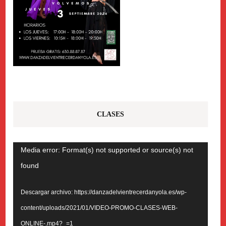
CLASES
Reproductor
Media error: Format(s) not supported or source(s) not
de
found
vídeo
Descargar archivo: https://danzadelvientrecerdanyola.es/wp-
content/uploads/2021/01/VIDEO-PROMO-CLASES-WEB-
ONLINE-.mp4?_=1