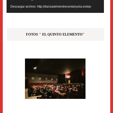
Descargar archivo: http://danzadelvientrecerdanyola.es/wp-
content/uploads/2021/01/VIDEO-PROMO-CLASES-WEB-
ONLINE-.mp4?_=1
FOTOS " EL QUINTO ELEMENTO"